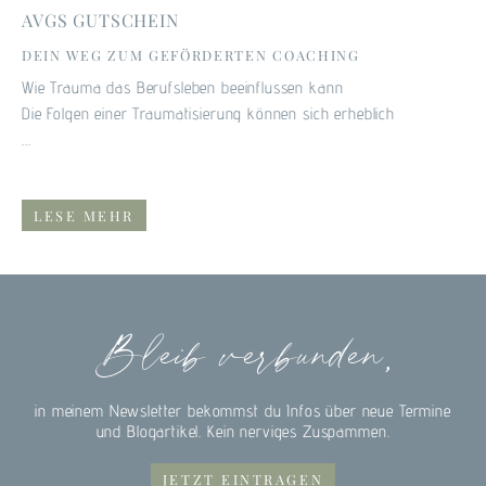
AVGS GUTSCHEIN
DEIN WEG ZUM GEFÖRDERTEN COACHING
Wie Trauma das Berufsleben beeinflussen kann
Die Folgen einer Traumatisierung können sich erheblich
...
LESE MEHR
Bleib verbunden,
in meinem Newsletter bekommst du Infos über neue Termine
Kundenbewertungen und Erfahrungen zu
Viviane Fronzeck
und Blogartikel. Kein nerviges Zuspammen.
SEHR GUT
JETZT EINTRAGEN