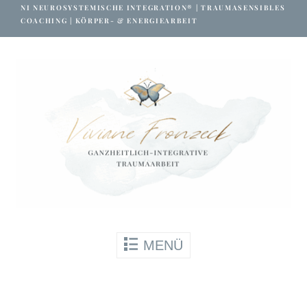
NI NEUROSYSTEMISCHE INTEGRATION® | TRAUMASENSIBLES
auf gesicherte Website-Bereiche nutzen
COACHING | KÖRPER- & ENERGIEARBEIT
kann. Ohne sie können wesentliche Teile
der Website nicht genutzt werden.
Immer aktiv
Beim benutzen dieses Formulars stimmst
du den
Datenschutzbestimmungen
zu.
Skip to content
MENÜ
SPEICHERN