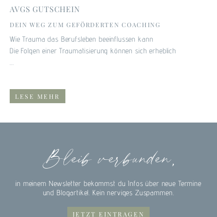
AVGS GUTSCHEIN
DEIN WEG ZUM GEFÖRDERTEN COACHING
Wie Trauma das Berufsleben beeinflussen kann
Die Folgen einer Traumatisierung können sich erheblich
...
LESE MEHR
Bleib verbunden,
in meinem Newsletter bekommst du Infos über neue Termine
Kundenbewertungen und Erfahrungen zu
Viviane Fronzeck
und Blogartikel. Kein nerviges Zuspammen.
SEHR GUT
JETZT EINTRAGEN