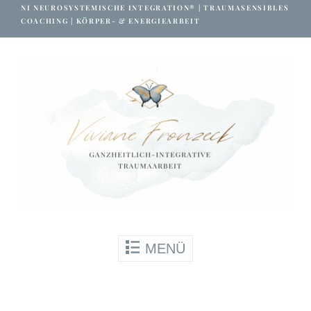
NI NEUROSYSTEMISCHE INTEGRATION® | TRAUMASENSIBLES
auf gesicherte Website-Bereiche nutzen
COACHING | KÖRPER- & ENERGIEARBEIT
kann. Ohne sie können wesentliche Teile
der Website nicht genutzt werden.
Immer aktiv
Beim benutzen dieses Formulars stimmst
du den
Datenschutzbestimmungen
zu.
Skip to content
MENÜ
SPEICHERN